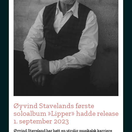
Øyvind Stavelands første
soloalbum »Lipper» hadde release
1. september 2023
Øyvind Staveland har hatt en utrolig musikalsk karriere