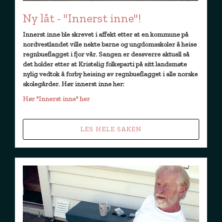
Ny låt - "Innerst inne"!
Innerst inne ble skrevet i affekt etter at en kommune på
nordvestlandet ville nekte barne og ungdomsskoler å heise
regnbueflagget i fjor vår. Sangen er dessverre aktuell så
det holder etter at Kristelig folkeparti på sitt landsmøte
nylig vedtok å forby heising av regnbueflagget i alle norske
skolegårder. Hør innerst inne her:
Hør "Innerst inne" her
LES HELE SAKEN