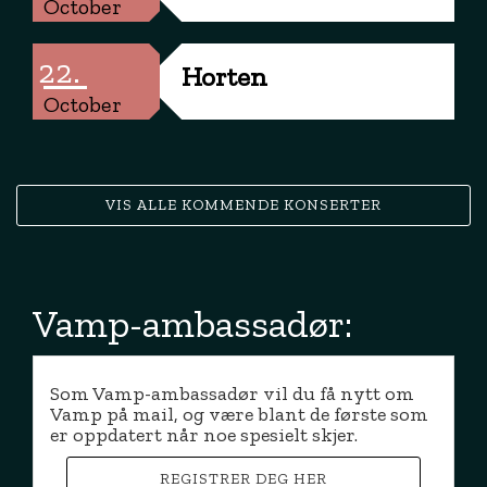
October
22.
Horten
October
VIS ALLE KOMMENDE KONSERTER
Vamp-ambassadør:
Som Vamp-ambassadør vil du få nytt om
Vamp på mail, og være blant de første som
er oppdatert når noe spesielt skjer.
REGISTRER DEG HER