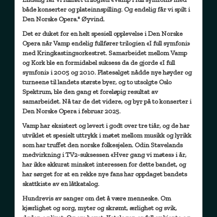
både konserter og plateinnspilling. Og endelig får vi spilt i
Den Norske Opera." Øyvind.
Det er duket for en helt spesiell opplevelse i Den Norske
Opera når Vamp endelig fullfører trilogien «I full symfoni»
med Kringkastingsorkestret. Samarbeidet mellom Vamp
og Kork ble en formidabel suksess da de gjorde «I full
symfoni» i 2005 og 2010. Platesalget nådde nye høyder og
turneene til landets største byer, og to utsolgte Oslo
Spektrum, ble den gang et foreløpig resultat av
samarbeidet. Nå tar de det videre, og byr på to konserter i
Den Norske Opera i februar 2025.
Vamp har eksistert og levert i godt over tre tiår, og de har
utviklet et spesielt uttrykk i møtet mellom musikk og lyrikk
som har truffet den norske folkesjelen. Odin Stavelands
medvirkning i TV2-suksessen «Hver gang vi møtes» i år,
har ikke akkurat minsket interessen for dette bandet, og
har sørget for at en rekke nye fans har oppdaget bandets
skattkiste av en låtkatalog.
Hundrevis av sanger om det å være menneske. Om
kjærlighet og sorg, myter og skrømt, ærlighet og svik,