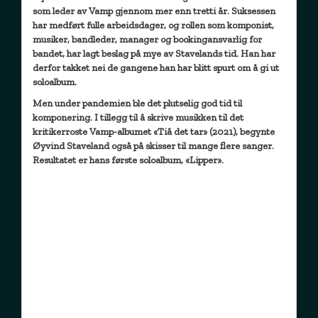
som leder av Vamp gjennom mer enn tretti år. Suksessen
har medført fulle arbeidsdager, og rollen som komponist,
musiker, bandleder, manager og bookingansvarlig for
bandet, har lagt beslag på mye av Stavelands tid. Han har
derfor takket nei de gangene han har blitt spurt om å gi ut
soloalbum.
Men under pandemien ble det plutselig god tid til
komponering. I tillegg til å skrive musikken til det
kritikerroste Vamp-albumet «Tiå det tar» (2021), begynte
Øyvind Staveland også på skisser til mange flere sanger.
Resultatet er hans første soloalbum, «Lipper».