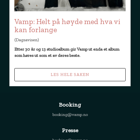
Vamp: Helt på høyde med hva vi
kan forlange
(Dagsavisen)
Etter 30 år og 13 studioalbum gir Vamp ut enda et album
som høres ut som et av deres beste.
LES HELE SAKEN
Booking
booking@vamp.no
Presse