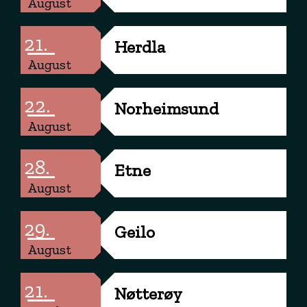
August
21.
Herdla
August
22.
Norheimsund
August
28.
Etne
August
29.
Geilo
August
21.
Nøtterøy