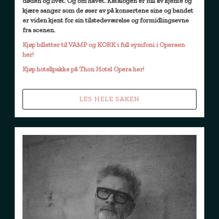
døden og livet. Og om havet. Katalogen er full av kjente og
kjære sanger som de øser av på konsertene sine og bandet
er viden kjent for sin tilstedeværelse og formidlingsevne
fra scenen.
Kjøp billetter til VAMP og KORK i full symfoni i Operaen
her!
Kjøp hotellpakke på Thon Hotel Opera her!
LES HELE SAKEN