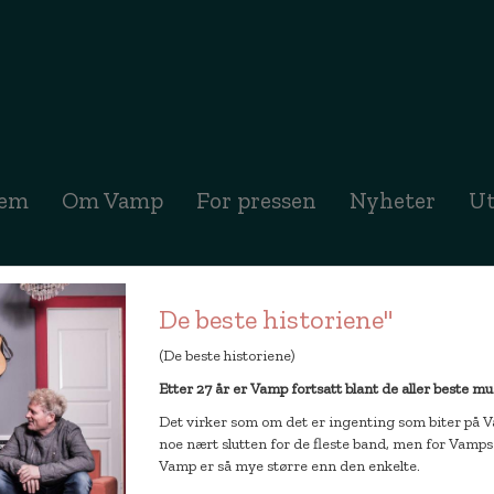
(curr
jem
Om Vamp
For pressen
Nyheter
Ut
De beste historiene"
(De beste historiene)
Etter 27 år er Vamp fortsatt blant de aller beste mu
Det virker som om det er ingenting som biter på Vam
noe nært slutten for de fleste band, men for Vamps 
Vamp er så mye større enn den enkelte.