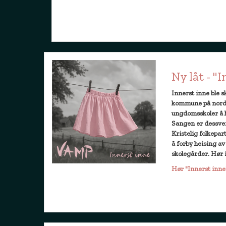
Ny låt - "
Innerst inne ble sk
kommune på nordve
ungdomsskoler å h
Sangen er dessverr
Kristelig folkepar
å forby heising av
skolegårder. Hør 
Hør "Innerst inne