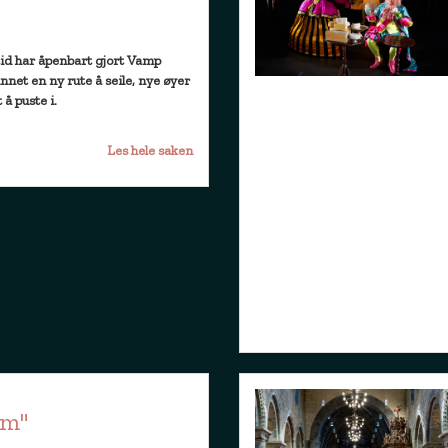
tid har åpenbart gjort Vamp
nnet en ny rute å seile, nye øyer
 å puste i.
Les hele saken
øm"