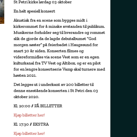
St Petri kirke lørdag 03 oktober
En helt spesiell konsert
Akustisk fra en scene som bygges midt i
kirkerommet for å minske avstanden til publikum.
Musikerne forholder seg til hverandre og rommet
slik de gjorde da de lagde debutalbumet ”God
morgen søster” på feierbadet i Haugesund for
snart 30 år siden. Konserten filmes og
videreformidles via scene Vest som er en egen
kulturkanal fra TV Vest og Altibox, og er en pilot
for en lengre konsertserie Vamp skal turnere med
høsten 2021.
Det legges ut i underkant av 200 billetter til
denne enestående konserten i St Petri den 03
oktober 2020.
Kl. 20:00 // FÅ BILLETTER
Kjøp billetter her!
Kl. 17:30 // EKSTRA
Kjøp billetter her!