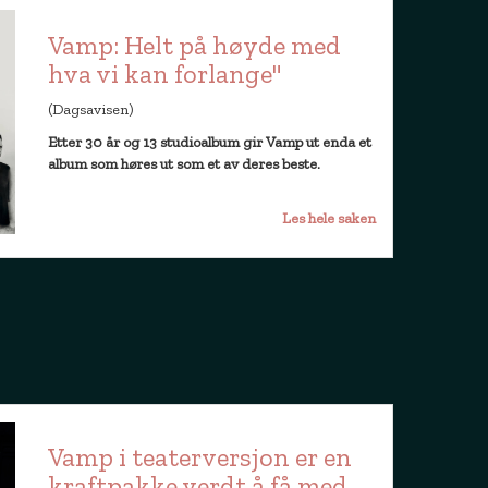
Vamp: Helt på høyde med
hva vi kan forlange"
(Dagsavisen)
Etter 30 år og 13 studioalbum gir Vamp ut enda et
album som høres ut som et av deres beste.
Les hele saken
Vamp i teaterversjon er en
kraftpakke verdt å få med