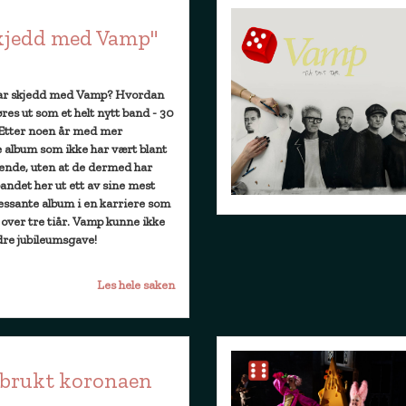
kjedd med Vamp"
 har skjedd med Vamp? Hvordan
øres ut som et helt nytt band - 30
? Etter noen år med mer
 album som ikke har vært blant
ende, uten at de dermed har
bandet her ut ett av sine mest
ressante album i en karriere som
 over tre tiår. Vamp kunne ikke
edre jubileumsgave!
Les hele saken
brukt koronaen