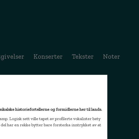
ent)
givelser
Konserter
Tekster
Noter
sikalske historiefortellerne og formidlerne her til lands.
p. Logisk sett ville tapet av profilerte vokalister bety
del har en rekke bytter bare forsterka inntrykket av at