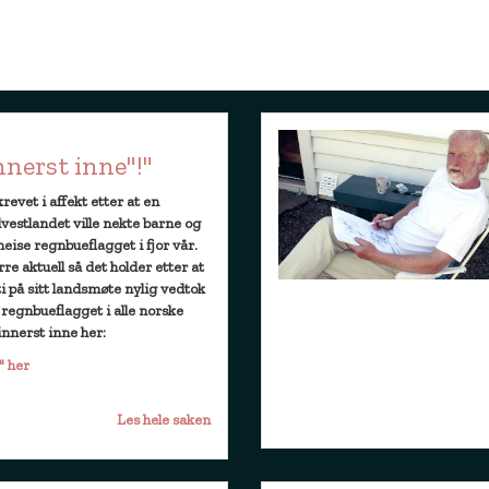
Innerst inne"!"
revet i affekt etter at en
stlandet ville nekte barne og
eise regnbueflagget i fjor vår.
e aktuell så det holder etter at
ti på sitt landsmøte nylig vedtok
 regnbueflagget i alle norske
innerst inne her:
" her
Les hele saken