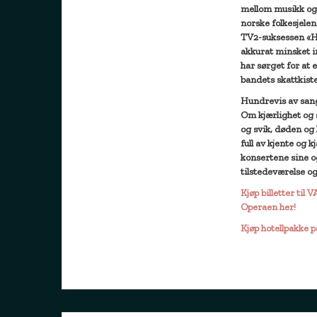
mellom musikk og 
norske folkesjele
TV2-suksessen «Hv
akkurat minsket i
har sørget for at
bandets skattkiste
Hundrevis av san
Om kjærlighet og 
og svik, døden og 
full av kjente og 
konsertene sine og
tilstedeværelse o
Kjøp billetter til
Operaen her!
Kjøp hotellpakke 