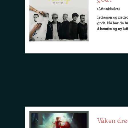
(Aftenbladet)
Isolasjon og nede
godt. Nå har de fu
å besøke og ny luft
Våken dr