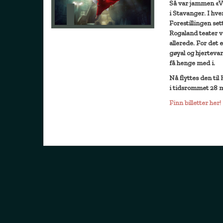
Så var jammen «Vå
i Stavanger. I hve
Forestillingen set
Rogaland teater v
allerede. For det 
gøyal og hjerteva
få henge med i.
Nå flyttes den til
i tidsrommet 28 ma
Finn billetter her!