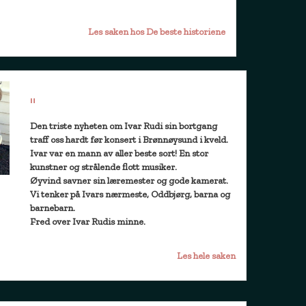
Les saken hos De beste historiene
"
Den triste nyheten om Ivar Rudi sin bortgang
traff oss hardt før konsert i Brønnøysund i kveld.
Ivar var en mann av aller beste sort! En stor
kunstner og strålende flott musiker.
Øyvind savner sin læremester og gode kamerat.
Vi tenker på Ivars nærmeste, Oddbjørg, barna og
barnebarn.
Fred over Ivar Rudis minne.
Les hele saken