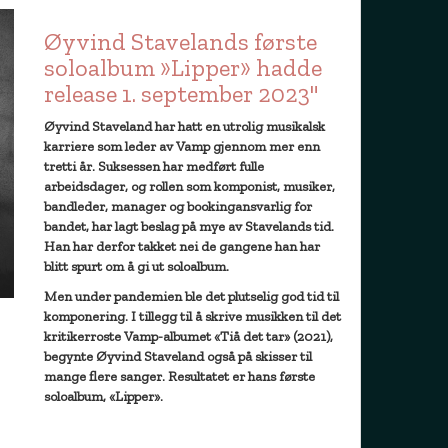
Øyvind Stavelands første
soloalbum »Lipper» hadde
release 1. september 2023"
Øyvind Staveland har hatt en utrolig musikalsk
karriere som leder av Vamp gjennom mer enn
tretti år. Suksessen har medført fulle
arbeidsdager, og rollen som komponist, musiker,
bandleder, manager og bookingansvarlig for
bandet, har lagt beslag på mye av Stavelands tid.
Han har derfor takket nei de gangene han har
blitt spurt om å gi ut soloalbum.
Men under pandemien ble det plutselig god tid til
komponering. I tillegg til å skrive musikken til det
kritikerroste Vamp-albumet «Tiå det tar» (2021),
begynte Øyvind Staveland også på skisser til
mange flere sanger. Resultatet er hans første
soloalbum, «Lipper».