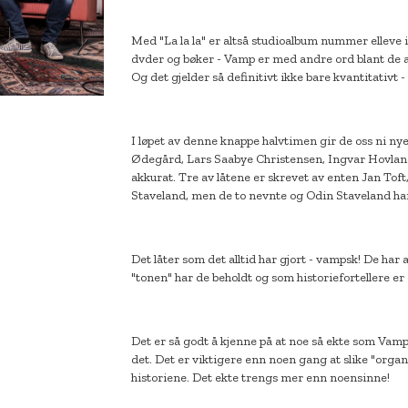
Med "La la la" er altså studioalbum nummer elleve i bo
dvder og bøker - Vamp er med andre ord blant de a
Og det gjelder så definitivt ikke bare kvantitativt
I løpet av denne knappe halvtimen gir de oss ni nye
Ødegård, Lars Saabye Christensen, Ingvar Hovland o
akkurat. Tre av låtene er skrevet av enten Jan Toft,
Staveland, men de to nevnte og Odin Staveland har
Det låter som det alltid har gjort - vampsk! De har a
"tonen" har de beholdt og som historiefortellere er d
Det er så godt å kjenne på at noe så ekte som Vamp o
det. Det er viktigere enn noen gang at slike "organ
historiene. Det ekte trengs mer enn noensinne!