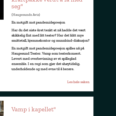
seg"
(Haugesunds Avis)
En motgift mot pandemidepresjon
Har du det siste året tenkt at nå hadde det vært
skikkelig fint med litt teater? Har det blitt mye
smittetall, hjemmekontor og munnbind-diskusjon?
En motgift mot pandemidepresjon spilles nå på
Haugesund Teater. Vamp som teaterkonsert.
Levert med overbevisning av et spilleglad
ensemble. I en regi som gjør det uhøytidelig,
underholdende og med evne til å berøre.
Les hele saken
Vamp i kapellet"