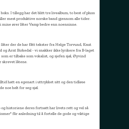
ks. I tillegg har det blitt tre livealbum, to best of pluss
ller mest produktive norske band gjennom alle tider.
 - i mine ører låter Vamp bedre enn noensinne.
 låter der de har fått tekster fra Helge Torvund, Knut
g Arnt Birkedal - vi snakker ikke lyrikere fra B-laget
 som er tilbake som vokalist, og sjefen sjøl, Øyvind
 skrevet låtene.
lltid hatt en egenart i uttrykket sitt og den tidløse
e noe helt for seg sjøl.
g historiene deres fortsatt har livets rett og vel så
ismer" får anledning til å fortelle de gode og viktige