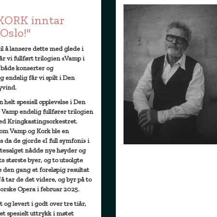
KORK inntar
Oslo!"
til å lansere dette med glede i
år vi fullført trilogien «Vamp i
 både konserter og
g endelig får vi spilt i Den
yvind.
 helt spesiell opplevelse i Den
Vamp endelig fullfører trilogien
med Kringkastingsorkestret.
om Vamp og Kork ble en
 da de gjorde «I full symfoni» i
tesalget nådde nye høyder og
s største byer, og to utsolgte
 den gang et foreløpig resultat
 tar de det videre, og byr på to
orske Opera i februar 2025.
 og levert i godt over tre tiår,
et spesielt uttrykk i møtet