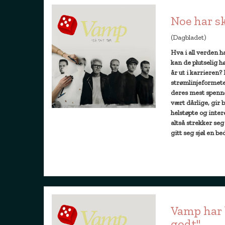
Noe har s
(Dagbladet)
Hva i all verden
kan de plutselig h
år ut i karrieren
strømlinjeformete
deres mest spenn
vært dårlige, gir 
helstøpte og inte
altså strekker seg
gitt seg sjøl en b
Vamp har 
godt"