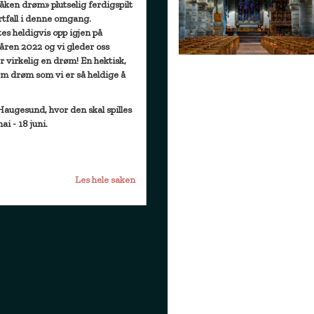
ken drøm» plutselig ferdigspilt
rtfall i denne omgang.
tes heldigvis opp igjen på
åren 2022 og vi gleder oss
er virkelig en drøm! En hektisk,
rm drøm som vi er så heldige å
 Haugesund, hvor den skal spilles
i - 18 juni.
Les hele saken