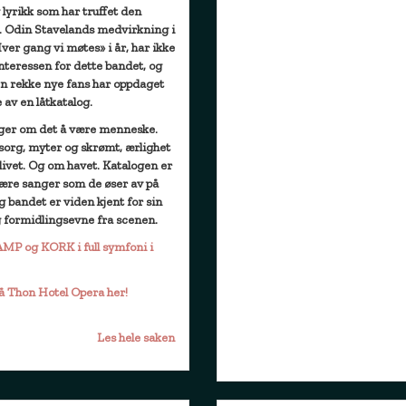
lyrikk som har truffet den
n. Odin Stavelands medvirkning i
er gang vi møtes» i år, har ikke
nteressen for dette bandet, og
 en rekke nye fans har oppdaget
 av en låtkatalog.
ger om det å være menneske.
sorg, myter og skrømt, ærlighet
livet. Og om havet. Katalogen er
kjære sanger som de øser av på
 bandet er viden kjent for sin
g formidlingsevne fra scenen.
 VAMP og KORK i full symfoni i
på Thon Hotel Opera her!
Les hele saken