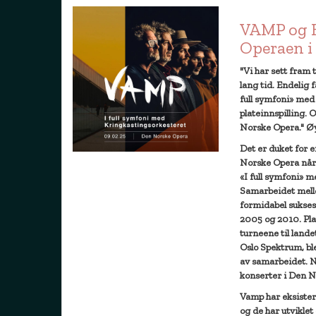
VAMP og 
Operaen i 
"Vi har sett fram 
lang tid. Endelig f
full symfoni» med
plateinnspilling. O
Norske Opera." Ø
Det er duket for en
Norske Opera når 
«I full symfoni» 
Samarbeidet mell
formidabel suksess
2005 og 2010. Pla
turneene til landet
Oslo Spektrum, ble
av samarbeidet. Nå
konserter i Den N
Vamp har eksistert
og de har utviklet 