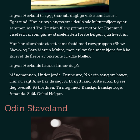
Ingvar Hovland (f. 1953) har sitt daglige virke som lærer i
Egersund. Han er mye engasjert i det lokale kulturmiljøet og er
sammen med Tor Kristian Klepp primus motor for Egersund
visefestival som går av stabelen den første helgen i juli hvert år.
Han har ellers hatt et tett samarbeid med revygruppen «Show
Show» og Lars Martin Myhre, men er kanskje mest kjent for å ha
skrevet de fleste av tekstene til «Elle Melle».
Ingvar Hovlands tekster finner du på:
Månemannen, Under jorda, Denne uro, Nok ein sang om havet,
Har du sagt A, så har du sagt A, Et nytt land, Siste stikk, Eg ser
deg overalt, På bredden, Ta meg med, Kanskje, kanskje ikkje,
Amanda, Skål, Onkel Holger,
Odin Staveland