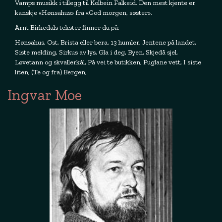
Vamps musikk i tillegg til Kolbein Falkeid. Den mest kjente er
kanskje «Hønsahus» fra «God morgen, søster».
Arnt Birkedals tekster finner du på:
Hønsahus, Ost, Brista eller bera, 13 humler, Jentene på landet,
Siste melding, Sirkus av lys, Gla i deg, Byen, Skjedå sjel,
Løvetann og skvallerkål, På vei te butikken, Fuglane vett, I siste
liten, (Te og fra) Bergen,
Ingvar Moe