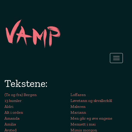
Toggle
navigati
Tekstene:
(Te og fra) Bergen
Loffaren
13 humler
Løvetann og skvallerkål
Aldri
Maleren
Alt i orden
Mariann
Amanda
Men går eg øve engene
Amilia
Menuett i mai
Avsted
Mimis morgon