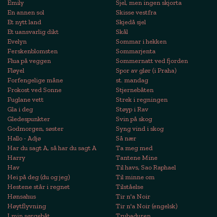
Emily
Sjel, men ingen skjorta
En annen sol
Skisse vestfra
Et nytt land
Skjedå sjel
Et uansvarlig dikt
Skål
Evelyn
Sommar i hekken
Ferskenblomsten
Sommarjenta
Flua på veggen
Sommernatt ved fjorden
Fløyel
Spor av glør (i Praha)
Forfengelige måne
st. mandag
Frokost ved Sonne
Stjernebåten
Fuglane vett
Strek i regningen
Gla i deg
Støyp i Rav
Gledespunkter
Svin på skog
Godmorgen, søster
Syng vind i skog
Hallo - Adjø
Så nær
Har du sagt A, så har du sagt A
Ta meg med
Harry
Tantene Mine
Hav
Til havs, Sao Raphael
Hei på deg (du og jeg)
Til minne om
Hestene står i regnet
Tilståelse
Hønsahus
Tir n'a Noir
Høytflyvning
Tir n'a Noir (engelsk)
I min sørgebåt
Trubaduren