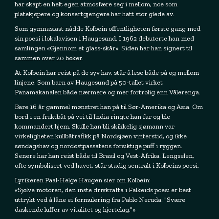
har skapt en helt egen atmosfære seg i mellom, noe som
platekjøpere og konsertgjengere har hatt stor glede av.
Som gymnasiast nådde Kolbein offentligheten første gang med
sin poesi i lokalavisen i Haugesund. I 1962 debuterte han med
samlingen «Gjennom et glass-skår». Siden har han signert til
sammen over 20 bøker.
At Kolbein har reist på de syv hav, står å lese både på og mellom
linjene. Som barn av Haugesund på 50-tallet virket
Panamakanalen både nærmere og mer fortrolig enn Vålerenga.
Bare 16 år gammel mønstret han på til Sør-Amerika og Asia. Om
bord i en fruktbåt på vei til India ringte han far og ble
kommandert hjem. Skulle han bli skikkelig sjømann var
virkeligheten kullbåtrafikk på Nordsjøen vinterstid, og ikke
søndagshav og nordøstpassatens forsiktige puff i ryggen.
Senere har han reist både til Brasil og Vest-Afrika. Lengselen,
ofte symbolisert ved havet, står stadig sentralt i Kolbeins poesi.
Lyrikeren Paal-Helge Haugen sier om Kolbein:
«Sjølve motoren, den inste drivkrafta i Falkeids poesi er best
uttrykt ved å låne ei formulering fra Pablo Neruda: "Svære
daskende luffer av vitalitet og hjertelag."»