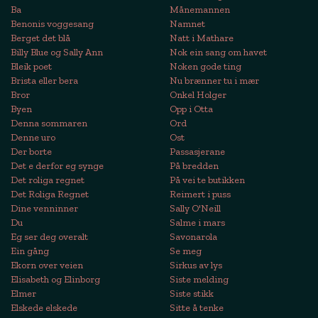
Ba
Månemannen
Benonis voggesang
Namnet
Berget det blå
Natt i Mathare
Billy Blue og Sally Ann
Nok ein sang om havet
Bleik poet
Noken gode ting
Brista eller bera
Nu brænner tu i mær
Bror
Onkel Holger
Byen
Opp i Otta
Denna sommaren
Ord
Denne uro
Ost
Der borte
Passasjerane
Det e derfor eg synge
På bredden
Det roliga regnet
På vei te butikken
Det Roliga Regnet
Reimert i puss
Dine venninner
Sally O'Neill
Du
Salme i mars
Eg ser deg overalt
Savonarola
Ein gång
Se meg
Ekorn over veien
Sirkus av lys
Elisabeth og Elinborg
Siste melding
Elmer
Siste stikk
Elskede elskede
Sitte å tenke