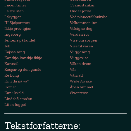
I noen timer
Tvangstankar
I siste liten
Under jorda
I skyggen
Ved pianoet/Konkylie
III Sjølportrett
Velkommen inn
Ikkje prøv igjen
Velsigne deg
Ingeborg
Verden ror
Jentene på landet
Vise om sorgen
Juli
Vise til våren
Kajsas sang
Vuggesang
Kanskje, kanskje ikkje
Vuggevise
Karusell
Våken drøm
Kaspar og den gamle
Vår
Ke Long
Vårnatt
Kim du nå va?
Wide Awake
Komét
Åpen himmel
Kun i kveld
Øyentrøst
Lindehålsma'en
Liten fuggel
Tekstforfatterne: