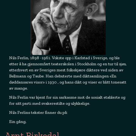
Nils Ferlin, 1898 -1961. Vokste opp i Karlstad i Sverige, og ble
etter å ha gjennomført teaterskolen i Stockholm og en tur til sjøs,
etterhvert en av Sveriges mest folkekjære diktere ved siden av
Bellmann og Taube. Han debuterte med diktsamlingen «En
døddansares visor» i 1930 , og hans dikt og viser er blitt tonesatt
av mange.
Nils Ferlin var kjent for sin sarkasme mot de sosialt etablerte og
for sitt parti med svakerestilte og ulykkelige.
Nils Ferlins tekster finner du på:
Ein gång,
Arnt Birkedal