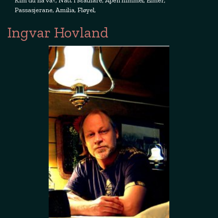
Kim du nå va?, Natt i Mathare, Åpen himmel, Elmer,
Passasjerane, Amilia, Fløyel,
Ingvar Hovland