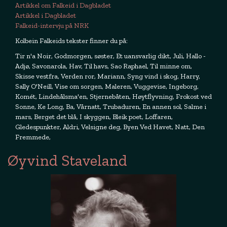
Artikkel om Falkeid i Dagbladet
Artikkel i Dagbladet
Falkeid-intervju på NRK
Kolbein Falkeids tekster finner du på:
Tir n'a Noir, Godmorgen, søster, Et uansvarlig dikt, Juli, Hallo -
Adjø, Savonarola, Hav, Til havs, Sao Raphael, Til minne om,
Skisse vestfra, Verden ror, Mariann, Syng vind i skog, Harry,
Sally O'Neill, Vise om sorgen, Maleren, Vuggevise, Ingeborg,
Komét, Lindehålsma'en, Stjernebåten, Høytflyvning, Frokost ved
Sonne, Ke Long, Ba, Vårnatt, Trubaduren, En annen sol, Salme i
mars, Berget det blå, I skyggen, Bleik poet, Loffaren,
Gledespunkter, Aldri, Velsigne deg, Byen Ved Havet, Natt, Den
Fremmede,
Øyvind Staveland