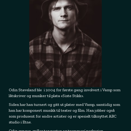
Odin Staveland ble i 2004 for første gang involvert i Vamp som
låtskriver og musiker til plata «Siste Stikk».
Siden har han turnert og gitt ut plater med Vamp, samtidig som
han har komponert musikk til teater og film. Han jobber også
som produsent for andre artister og er spesielt tilknyttet ABC
studio i Etne.
Odin synger, spiller tangenter og trommer/ perkusjon.